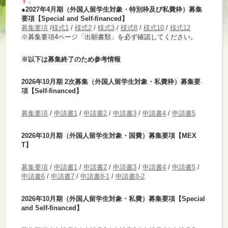
す。
●2027年4月期
（外国人留学生対象・特別枠及び私費枠）募集
要項【Special and Self-financed】
募集要項
/
様式1
/
様式2
/
様式3
/
様式8
/
様式10
/
様式12
※募集要項4ページ「出願書類」を必ず確認してください。
※以下は募集終了のため参考情報
2026年10月期 2次募集（外国人留学生対象・私費枠）募集要
項【Self-financed】
募集要項
/
申請書1
/
申請書2
/
申請書3
/
申請書4
/
申請書5
2026年10月期（外国人留学生対象・国費）募集要項【MEX
T】
募集要項
/
申請書1
/
申請書2
/
申請書3
/
申請書4
/
申請書5
/
申請書6
/
申請書7
/
申請書8-1
/
申請書8-2
2026年10月期（外国人留学生対象・私費）募集要項【Special
and Self-financed】