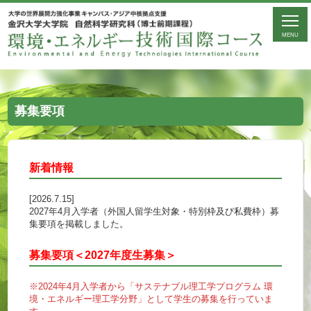
MENU
募集要項
新着情報
[2026.7.15]
2027年4月入学者（外国人留学生対象・特別枠及び私費枠）募
集要項を掲載しました。
募集要項＜2027年度生募集＞
※2024年4月入学者から「サステナブル理工学プログラム 環
境・エネルギー理工学分野」として学生の募集を行っていま