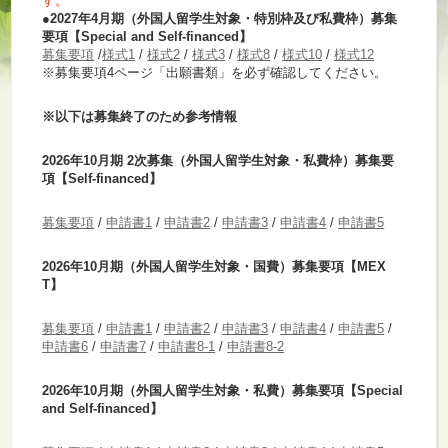
す。
●2027年4月期
（外国人留学生対象・特別枠及び私費枠）募集
要項【Special and Self-financed】
募集要項
/
様式1
/
様式2
/
様式3
/
様式8
/
様式10
/
様式12
※募集要項4ページ「出願書類」を必ず確認してください。
※以下は募集終了のため参考情報
2026年10月期 2次募集（外国人留学生対象・私費枠）募集要
項【Self-financed】
募集要項
/
申請書1
/
申請書2
/
申請書3
/
申請書4
/
申請書5
2026年10月期（外国人留学生対象・国費）募集要項【MEX
T】
募集要項
/
申請書1
/
申請書2
/
申請書3
/
申請書4
/
申請書5
/
申請書6
/
申請書7
/
申請書8-1
/
申請書8-2
2026年10月期（外国人留学生対象・私費）募集要項【Special
and Self-financed】