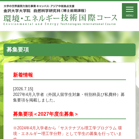
MENU
募集要項
新着情報
[2026.7.15]
2027年4月入学者（外国人留学生対象・特別枠及び私費枠）募
集要項を掲載しました。
募集要項＜2027年度生募集＞
※2024年4月入学者から「サステナブル理工学プログラム 環
境・エネルギー理工学分野」として学生の募集を行っていま