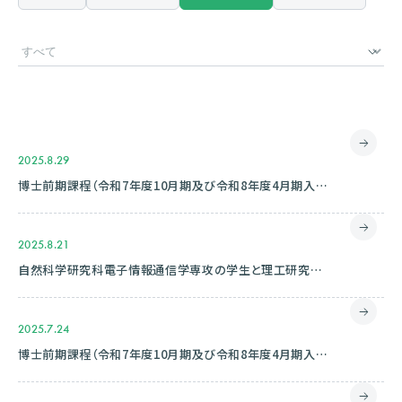
2025.8.29
博士前期課程（令和7年度10月期及び令和8年度4月期入学）合格者を発表しました
2025.8.21
自然科学研究科電子情報通信学専攻の学生と理工研究域電子情報通信学系の江村恵太准教授の論文が第20回AsiaJCIS2025でBest Paper Awardを受賞 (2025.08.12)
2025.7.24
博士前期課程（令和7年度10月期及び令和8年度4月期入学）一般選抜・B試験及び出身学部等限定選抜 筆記試験又はプレゼンテーション免除許可者を発表しました